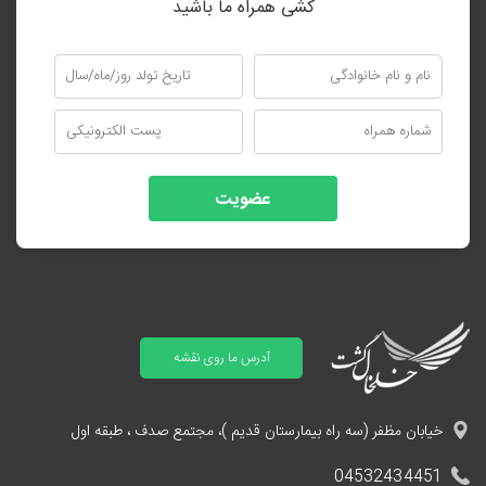
کشی همراه ما باشید
عضویت
آدرس ما روی نقشه
خیابان مظفر (سه راه بیمارستان قدیم )، مجتمع صدف ، طبقه اول
04532434451