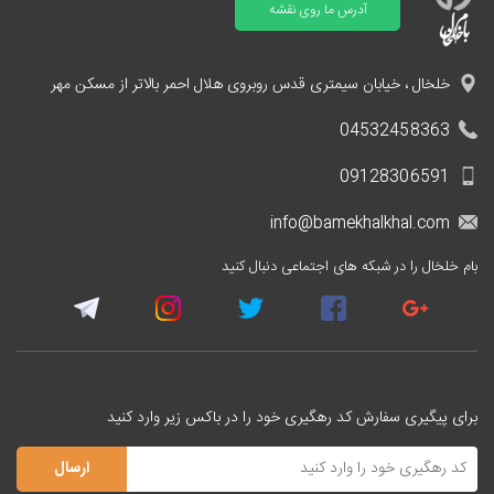
آدرس ما روی نقشه
خلخال ، خیابان سیمتری قدس روبروی هلال احمر بالاتر از مسکن مهر
04532458363
09128306591
info@bamekhalkhal.com
بام خلخال را در شبکه های اجتماعی دنبال کنید
برای پیگیری سفارش کد رهگیری خود را در باکس زیر وارد کنید
ارسال