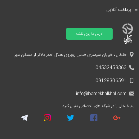
پرداخت آنلاین
آدرس ما روی نقشه
خلخال ، خیابان سیمتری قدس روبروی هلال احمر بالاتر از مسکن مهر
04532458363
09128306591
info@bamekhalkhal.com
بام خلخال را در شبکه های اجتماعی دنبال کنید