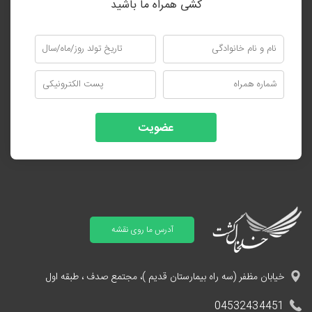
کشی همراه ما باشید
عضویت
آدرس ما روی نقشه
خیابان مظفر (سه راه بیمارستان قدیم )، مجتمع صدف ، طبقه اول
04532434451