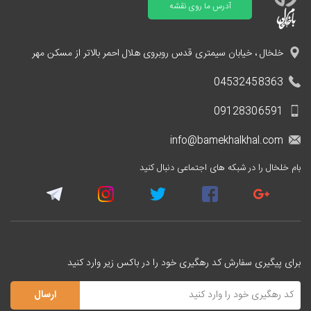
آدرس ما روی نقشه
خلخال ، خیابان سیمتری قدس روبروی هلال احمر بالاتر از مسکن مهر
04532458363
09128306591
info@bamekhalkhal.com
بام خلخال را در شبکه های اجتماعی دنبال کنید
برای پیگیری سفارش کد رهگیری خود را در باکس زیر وارد کنید
ارسال