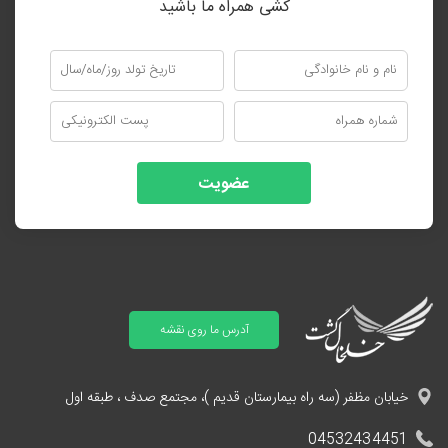
کشی همراه ما باشید
عضویت
آدرس ما روی نقشه
خیابان مظفر (سه راه بیمارستان قدیم )، مجتمع صدف ، طبقه اول
04532434451