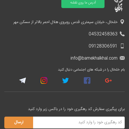
آدرس ما روی نقشه
خلخال ، خیابان سیمتری قدس روبروی هلال احمر بالاتر از مسکن مهر
04532458363
09128306591
info@bamekhalkhal.com
بام خلخال را در شبکه های اجتماعی دنبال کنید
برای پیگیری سفارش کد رهگیری خود را در باکس زیر وارد کنید
ارسال